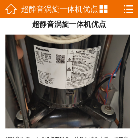



超静音涡旋一体机优点
网站首页

超静音涡旋一体机优点
公司简介
产品中心
新闻资讯
工程案例
联系我们